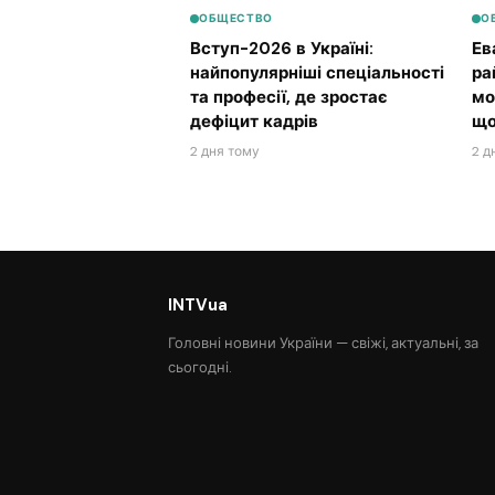
ОБЩЕСТВО
О
Вступ-2026 в Україні:
Ев
найпопулярніші спеціальності
ра
та професії, де зростає
мо
дефіцит кадрів
що
2 дня тому
2 д
INTVua
Головні новини України — свіжі, актуальні, за
сьогодні.