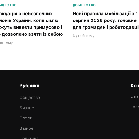
БЩЕСТВО
ОБЩЕСТВО
акуація з небезпечних
Нові правила мобілізації з 1
йонів України: коли сім’ю
серпня 2026 року: головне
жуть вивезти примусово і
для громадян і роботодавці
 дозволено взяти із собою
6 дней тому
ня тому
Рубрики
Кон
Emai
Общество
Fac
Бизнес
Спорт
В мире
Политика