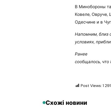
В Минобороны так
Ковеле, Овруче,
Одесчине и в Чуг
Напомним, близ 
условиях, прибл
Ранее
сообщалось, что 
Post Views:
1 291
Схожі новини