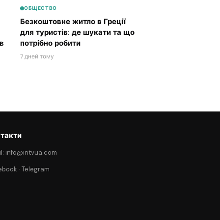
ОБЩЕСТВО
Безкоштовне житло в Греції
для туристів: де шукати та що
в
потрібно робити
7 дней тому
такти
l: info@intvua.com
ebook
·
Telegram