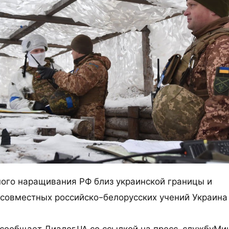
ного наращивания РФ близ украинской границы и
совместных российско-белорусских учений Украина
к сообщает Диалог.UA со ссылкой на пресс-службуМи