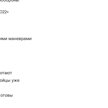
022»
кими маневрами
ботают
бойцы уже
готовы