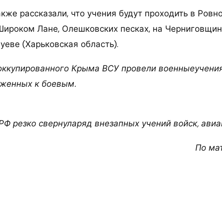
же рассказали, что учения будут проходить в Ровно
 Широком Лане, Олешковских песках, на Черниговщин
уеве (Харьковская область).
оккупированного Крыма ВСУ провели военныеучения
иженных к боевым.
РФ резко свернуларяд внезапных учений войск, авиа
По ма