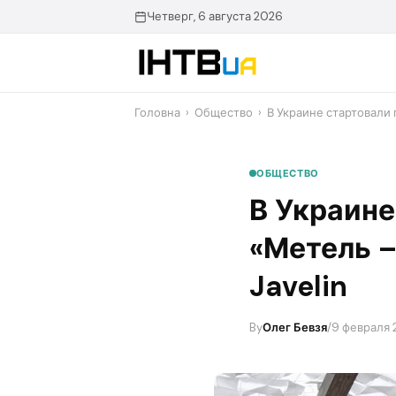
Перейти
Четверг, 6 августа 2026
до
контенту
Головна
›
Общество
›
​В Украине стартовали
ОБЩЕСТВО
​В Украин
«Метель –
Javelin
By
Олег Бевзя
/
9 февраля 2