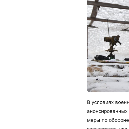
В условиях воен
анонсированных 
меры по обороне
государства, ка