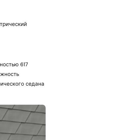
трический
ностью 617
ожность
рического седана