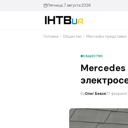
Перейти
Пятница, 7 августа 2026
до
контенту
Головна
›
Общество
›
Mercedes представил 
ОБЩЕСТВО
Mercedes
электросе
By
Олег Бевзя
/
17 февраля 