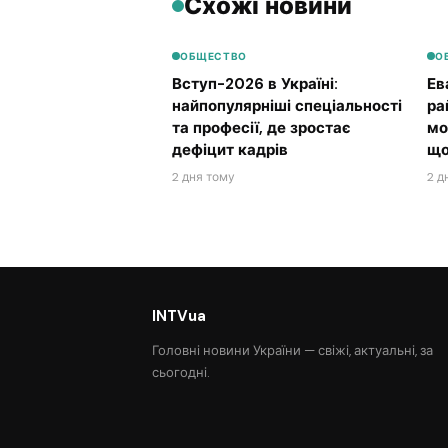
Схожі новини
ОБЩЕСТВО
О
Вступ-2026 в Україні:
Ев
найпопулярніші спеціальності
ра
та професії, де зростає
мо
дефіцит кадрів
що
2 дня тому
2 д
INTVua
Головні новини України — свіжі, актуальні, за
сьогодні.