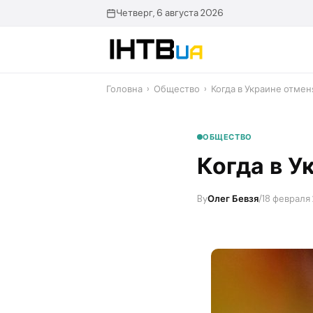
Перейти
Четверг, 6 августа 2026
до
контенту
Головна
›
Общество
›
Когда в Украине отмен
ОБЩЕСТВО
Когда в У
By
Олег Бевзя
/
18 февраля