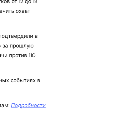
ов от 12 до 18
ечить охват
подтвердили в
в за прошлую
чи против 110
ных событиях в
лам:
Подробности