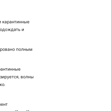
ем карантинные
подождать и
ировано полным
рантинные
зируется, волны
ко.
мент