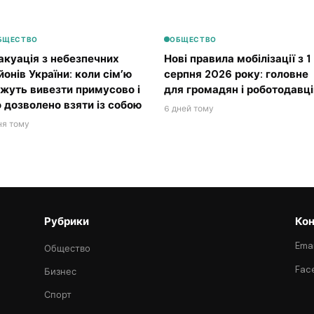
БЩЕСТВО
ОБЩЕСТВО
акуація з небезпечних
Нові правила мобілізації з 1
йонів України: коли сім’ю
серпня 2026 року: головне
жуть вивезти примусово і
для громадян і роботодавці
 дозволено взяти із собою
6 дней тому
ня тому
Рубрики
Кон
Emai
Общество
Fac
Бизнес
Спорт