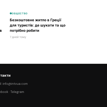
ОБЩЕСТВО
Безкоштовне житло в Греції
для туристів: де шукати та що
в
потрібно робити
7 дней тому
такти
l: info@intvua.com
ebook
·
Telegram