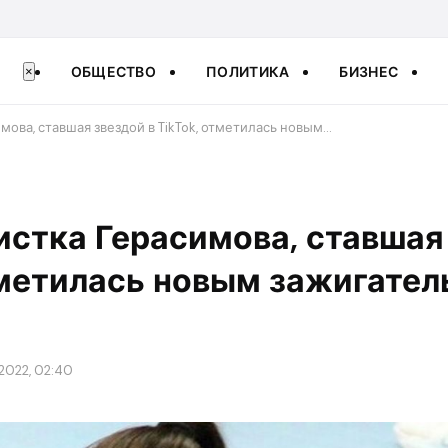
ОБЩЕСТВО
ПОЛИТИКА
БИЗНЕС
×
ова, ставшая звездой в TikTok, отметилась новым…
стка Герасимова, ставшая 
тметилась новым зажигате
2022, 02:40