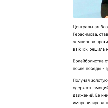
Центральная бло
Герасимова, став
чемпионов проти
вTikTok, решила 
Волейболистка о
после победы «П
Получая золотую
сдержать эмоций
движений. Ее ини
импровизированн