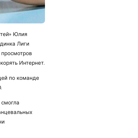
етей» Юлия
единка Лиги
 просмотров
корять Интернет.
цей по команде
.
 смогла
анцевальных
ни