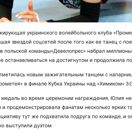
кирующая украинского волейбольного клуба «Пром
шая звездой соцсетей после того как ее танец с по
в польской команды»Девелопрес» набрал миллионы
не останавливаться на достигнутом и продолжила по
тметилась новым зажигательным танцем с напарни
рометея» в финале Кубка Украины над «Химиком» 3:0
 медаль во время церемонии награждения, Юлия не
 и продемонстрировала фанатам несколько ярких т
циативу тут же подхватила подруга по команде, и о
о выступили дуэтом.