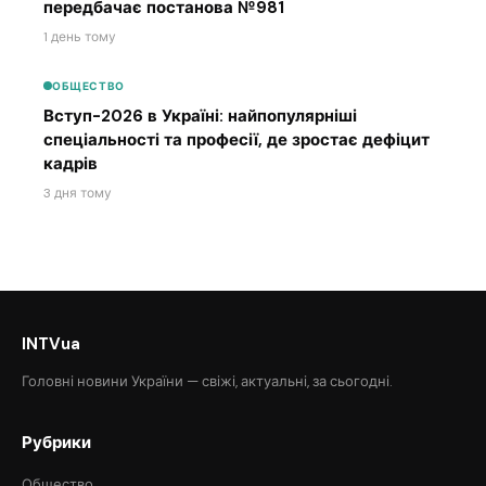
передбачає постанова №981
1 день тому
ОБЩЕСТВО
Вступ-2026 в Україні: найпопулярніші
спеціальності та професії, де зростає дефіцит
кадрів
3 дня тому
INTVua
Головні новини України — свіжі, актуальні, за сьогодні.
Рубрики
Общество