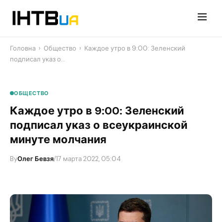
Перейти
до
контенту
Головна
›
Общество
›
Каждое утро в 9:00: Зеленский
подписал указ о…
ОБЩЕСТВО
Каждое утро в 9:00: Зеленский
подписал указ о всеукраинской
минуте молчания
By
Олег Бевзя
/
17 марта 2022, 05:04