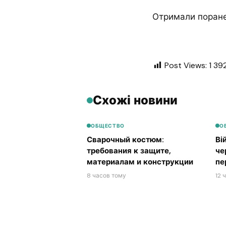
Отримали пораненн
Post Views:
1 39
Схожі новини
ОБЩЕСТВО
О
Сварочный костюм:
Ві
требования к защите,
че
материалам и конструкции
пе
8 часов тому
12 