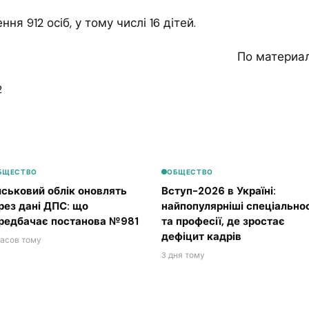
я 912 осіб, у тому числі 16 дітей.
По материа
2
БЩЕСТВО
ОБЩЕСТВО
йськовий облік оновлять
Вступ-2026 в Україні:
рез дані ДПС: що
найпопулярніші спеціальнос
редбачає постанова №981
та професії, де зростає
дефіцит кадрів
часов тому
3 дня тому