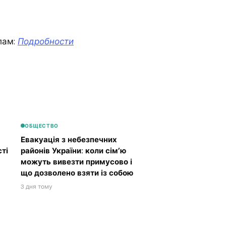
лам:
Подробности
ОБЩЕСТВО
Евакуація з небезпечних
ті
районів України: коли сім’ю
можуть вивезти примусово і
що дозволено взяти із собою
3 дня тому