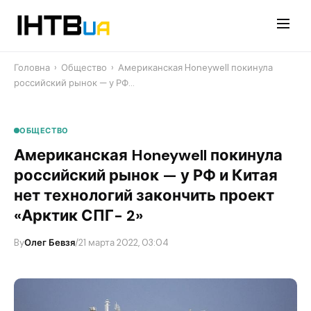
Перейти
до
контенту
Головна
›
Общество
›
Американская Honeywell покинула
российский рынок — у РФ…
ОБЩЕСТВО
Американская Honeywell покинула
российский рынок — у РФ и Китая
нет технологий закончить проект
«Арктик СПГ- 2»
By
Олег Бевзя
/
21 марта 2022, 03:04