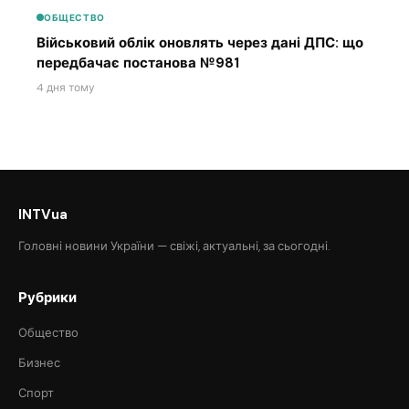
ОБЩЕСТВО
Військовий облік оновлять через дані ДПС: що
передбачає постанова №981
4 дня тому
INTVua
Головні новини України — свіжі, актуальні, за сьогодні.
Рубрики
Общество
Бизнес
Спорт