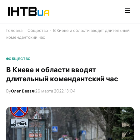
Перейти
до
контенту
Головна
›
Общество
›
В Киеве и области вводят длительный
комендантский час
ОБЩЕСТВО
В Киеве и области вводят
длительный комендантский час
By
Олег Бевзя
/
26 марта 2022, 13:04