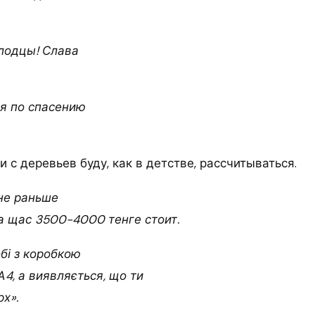
лодцы! Слава
я по спасению
 с деревьев буду, как в детстве, рассчитываться.
ане раньше
 а щас 3500-4000 тенге стоит.
бі з коробкою
А4, а виявляється, що ти
рх».