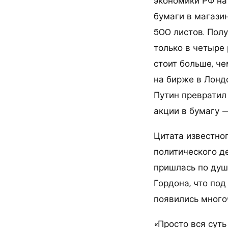
экономики РФ на
бумаги в магазин
500 листов. Полу
только в четыре 
стоит больше, ч
на бирже в Лондо
Путин превратил
акции в бумагу —
Цитата известно
политического д
пришлась по ду
Гордона, что по
появились много
«
Просто вся суть