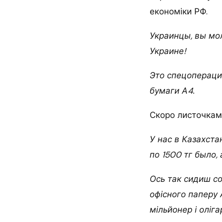
економіки РФ.
Украинцы, вы мо
Украине!
Это спецопераци
бумаги А4.
Скоро листочками
У нас в Казахст
по 1500 тг было,
Ось так сидиш со
офісного паперу 
мільйонер і оліга