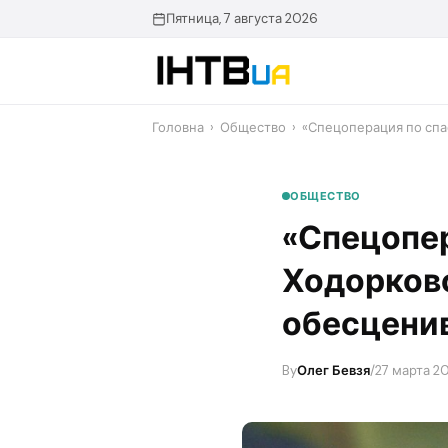
Перейти
Пятница, 7 августа 2026
до
контенту
Головна
›
Общество
›
«Спецоперация по сп
ОБЩЕСТВО
«Спецопе
Ходорков
обесцени
By
Олег Бевзя
/
27 марта 2