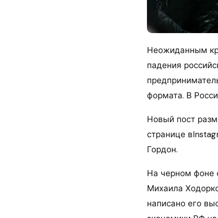
Неожиданным кр
падения российс
предприниматель
формата. В Росси
Новый пост разм
странице вInsta
Гордон.
На черном фоне 
Михаила Ходорко
написано его вы