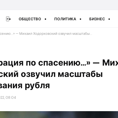
ОБЩЕСТВО
ПОЛИТИКА
БИЗНЕС
×
асению…» — Михаил Ходорковский озвучил масштабы…
рация по спасению…» — Ми
ский озвучил масштабы
вания рубля
022, 08:04