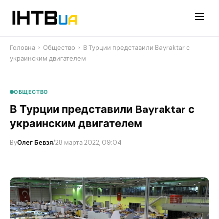
Перейти
до
контенту
Головна
›
Общество
›
В Турции представили Bayraktar с
украинским двигателем
ОБЩЕСТВО
В Турции представили Bayraktar с
украинским двигателем
By
Олег Бевзя
/
28 марта 2022, 09:04