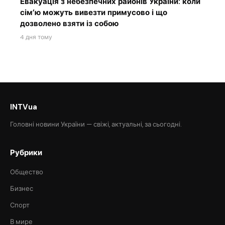
Евакуація з небезпечних районів України: коли
сім’ю можуть вивезти примусово і що
дозволено взяти із собою
4 дня тому
INTVua
Головні новини України — свіжі, актуальні, за сьогодні.
Рубрики
Общество
Бизнес
Спорт
В мире