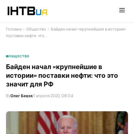
Перейти
до
контенту
Головна
›
Общество
›
Байден начал «крупнейшие в истории»
поставки нефти: что…
ОБЩЕСТВО
Байден начал «крупнейшие в
истории» поставки нефти: что это
значит для РФ
By
Олег Бевзя
/
1 апреля 2022, 08:04