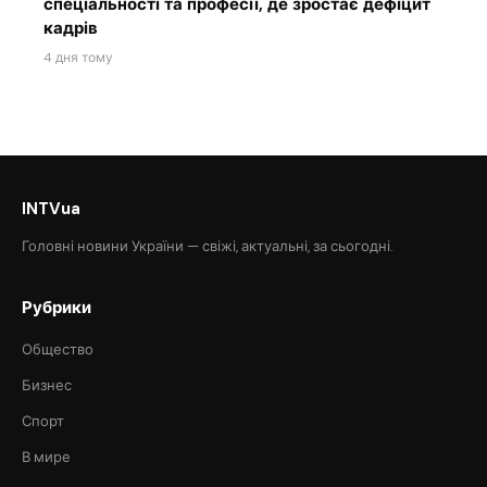
спеціальності та професії, де зростає дефіцит
кадрів
4 дня тому
INTVua
Головні новини України — свіжі, актуальні, за сьогодні.
Рубрики
Общество
Бизнес
Спорт
В мире