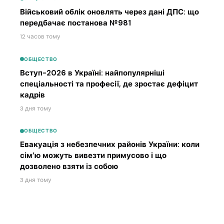
Військовий облік оновлять через дані ДПС: що
передбачає постанова №981
12 часов тому
ОБЩЕСТВО
Вступ-2026 в Україні: найпопулярніші
спеціальності та професії, де зростає дефіцит
кадрів
3 дня тому
ОБЩЕСТВО
Евакуація з небезпечних районів України: коли
сім’ю можуть вивезти примусово і що
дозволено взяти із собою
3 дня тому