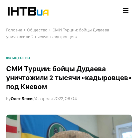
Перейти
до
контенту
Головна
›
Общество
›
СМИ Турции: бойцы Дудаева
уничтожили 2 тысячи «кадыровцев»…
ОБЩЕСТВО
СМИ Турции: бойцы Дудаева
уничтожили 2 тысячи «кадыровцев»
под Киевом
By
Олег Бевзя
/
4 апреля 2022, 08:04