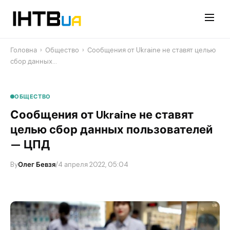
Перейти
до
контенту
Головна
›
Общество
›
Сообщения от Ukraine не ставят целью
сбор данных…
ОБЩЕСТВО
Сообщения от Ukraine не ставят
целью сбор данных пользователей
— ЦПД
By
Олег Бевзя
/
4 апреля 2022, 05:04