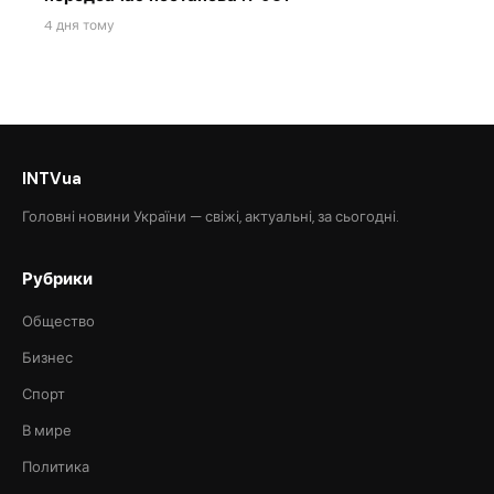
4 дня тому
INTVua
Головні новини України — свіжі, актуальні, за сьогодні.
Рубрики
Общество
Бизнес
Спорт
В мире
Политика