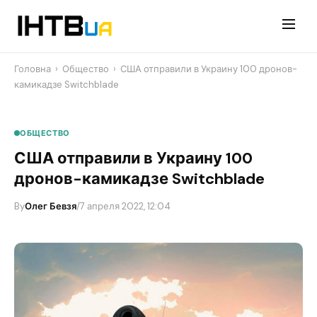
Перейти
до
контенту
Головна
›
Общество
›
США отправили в Украину 100 дронов-
камикадзе Switchblade
ОБЩЕСТВО
США отправили в Украину 100
дронов-камикадзе Switchblade
By
Олег Бевзя
/
7 апреля 2022, 12:04