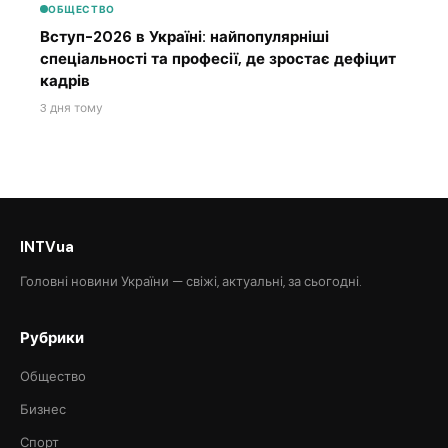
ОБЩЕСТВО
Вступ-2026 в Україні: найпопулярніші
спеціальності та професії, де зростає дефіцит
кадрів
3 дня тому
INTVua
Головні новини України — свіжі, актуальні, за сьогодні.
Рубрики
Общество
Бизнес
Спорт