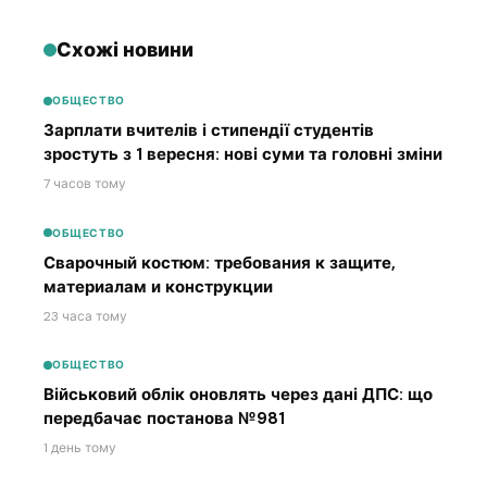
Схожі новини
ОБЩЕСТВО
Зарплати вчителів і стипендії студентів
зростуть з 1 вересня: нові суми та головні зміни
7 часов тому
ОБЩЕСТВО
Сварочный костюм: требования к защите,
материалам и конструкции
23 часа тому
ОБЩЕСТВО
Військовий облік оновлять через дані ДПС: що
передбачає постанова №981
1 день тому