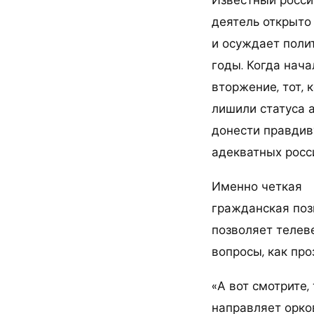
Известный росси
деятель открыто
и осуждает поли
годы. Когда нач
вторжение, тот, 
лишили статуса 
донести правди
адекватных росс
Именно четкая
гражданская поз
позволяет телев
вопросы, как пр
«А вот смотрите, 
направляет орков