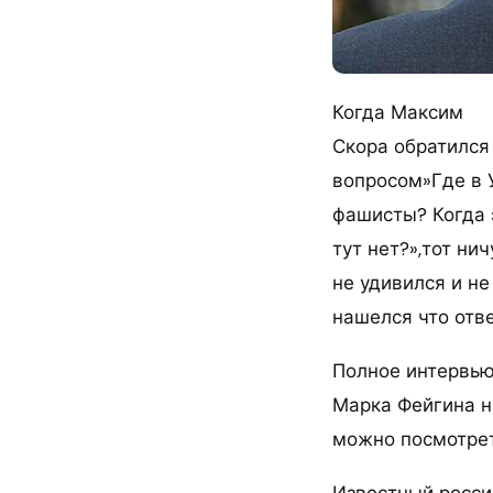
Когда Максим
Скора обратился
вопросом»Где в 
фашисты? Когда э
тут нет?»,тот нич
не удивился и не
нашелся что отве
Полное интервь
Марка Фейгина н
можно посмотрет