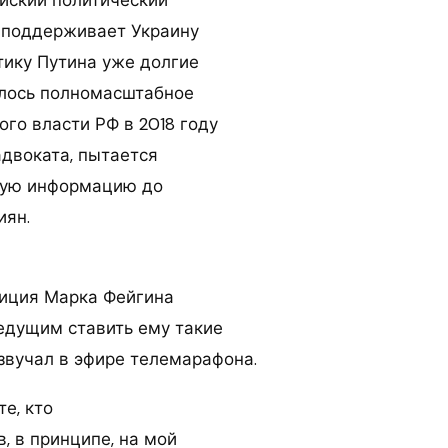
йский политический
 поддерживает Украину
тику Путина уже долгие
алось полномасштабное
кого власти РФ в 2018 году
адвоката, пытается
вую информацию до
иян.
иция Марка Фейгина
едущим ставить ему такие
озвучал в эфире телемарафона.
те, кто
, в принципе, на мой