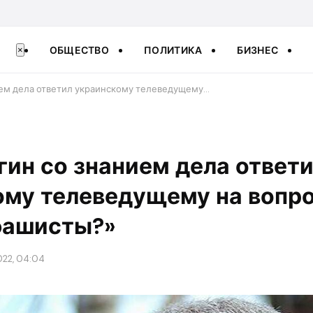
ОБЩЕСТВО
ПОЛИТИКА
БИЗНЕС
×
ием дела ответил украинскому телеведущему…
ин со знанием дела ответ
му телеведущему на вопро
фашисты?»
022, 04:04