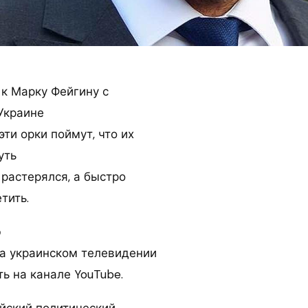
 к Марку Фейгину с
Украине
ти орки поймут, что их
уть
 растерялся, а быстро
тить.
ю
а украинском телевидении
ь на канале YouTube.