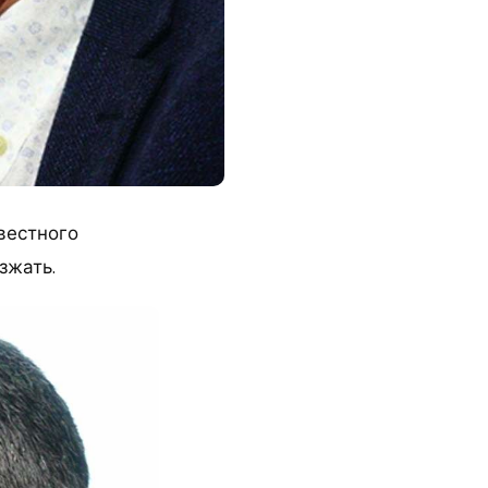
вестного
зжать.