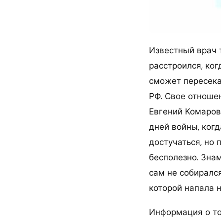
Известный врач 
расстроился, ког
сможет пересека
РФ. Свое отноше
Евгений Комаров
дней войны, ког
достучаться, но 
бесполезно. Зна
сам не собиралс
которой напала н
Информация о то