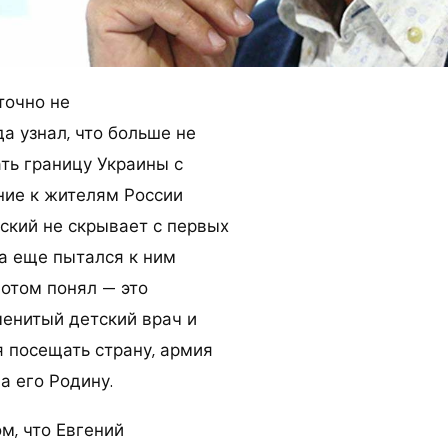
точно не
да узнал, что больше не
ть границу Украины с
ние к жителям России
ский не скрывает с первых
да еще пытался к ним
потом понял — это
менитый детский врач и
я посещать страну, армия
а его Родину.
м, что Евгений