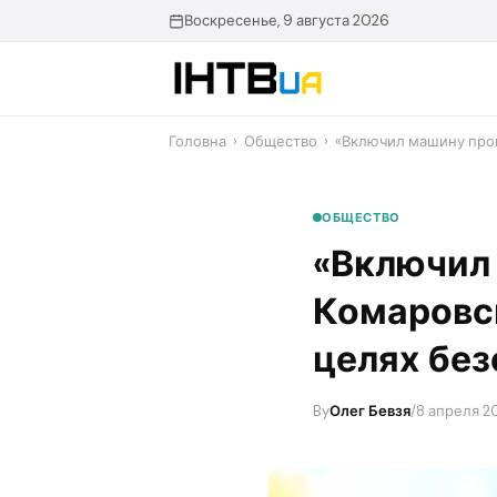
Перейти
Воскресенье, 9 августа 2026
до
контенту
Головна
›
Общество
›
«Включил машину проп
ОБЩЕСТВО
«Включил
Комаровск
целях без
By
Олег Бевзя
/
8 апреля 2