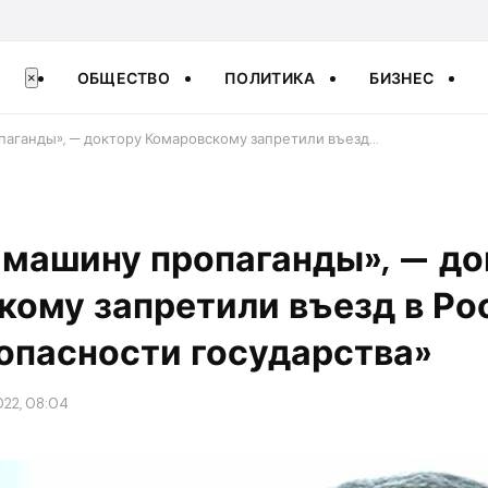
ОБЩЕСТВО
ПОЛИТИКА
БИЗНЕС
×
аганды», — доктору Комаровскому запретили въезд…
 машину пропаганды», — до
ому запретили въезд в Ро
опасности государства»
022, 08:04