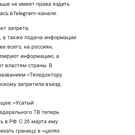
ьше не имеет права ездить
ась вTelegram-канале.
кт запрета,
, а также подача информации
ее всего, на россиян,
изируют информацию, а
т властям страны. В
названием «Теледоктору
скому запретили въезд
щее: «Усатый
федерального ТВ теперь
ь в РФ. С 25 марта ему
екать границу в «целях