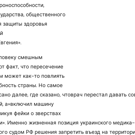
роноспособности,
сударства, общественного
я защиты здоровья
ой
вгения».
ловеку смешным
от факт, что пересечение
м может как-то повлиять
бность страны. Но самое
ано далее, где сказано, чтоврач перестал давать с
й, а»включил машину
ликуя фейки о зверствах
и». Именно жизненная позиция украинского медика-
ого судом РФ решения запретить въезд на территори