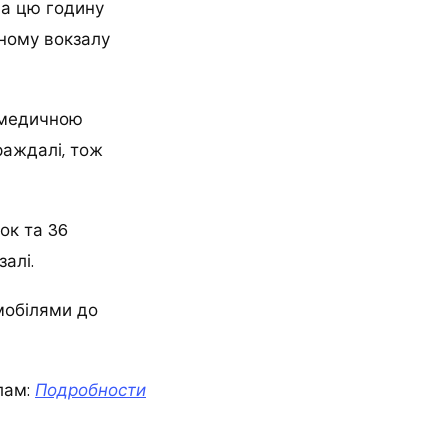
 на цю годину
чному вокзалу
а медичною
раждалі, тож
нок та 36
залі.
мобілями до
лам:
Подробности