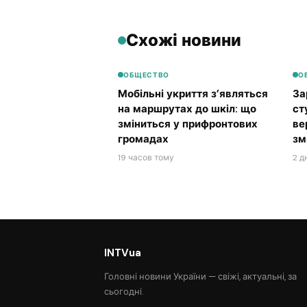
Схожі новини
ОБЩЕСТВО
О
Мобільні укриття з’являться
За
на маршрутах до шкіл: що
ст
зміниться у прифронтових
ве
громадах
зм
19 часов тому
2 д
INTVua
Головні новини України — свіжі, актуальні, за
сьогодні.