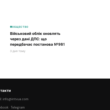
ОБЩЕСТВО
Військовий облік оновлять
через дані ДПС: що
передбачає постанова №981
3 дня тому
такти
l: info@intvua.com
ebook
·
Telegram