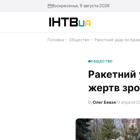
Перейти
Воскресенье, 9 августа 2026
до
контенту
Головна
›
Общество
›
Ракетний удар по Крам
ОБЩЕСТВО
Ракетний 
жертв зро
By
Олег Бевзя
/
9 апреля 2