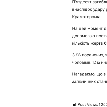
П’ятдесят загибли
внаслідок удару 
Краматорська.
На цей момент до
допомогою протяг
кількість жертв 
З 98 поранених, я
чоловіків. 12 із 
Нагадаємо, що з
залізничних станц
Post Views:
1 25