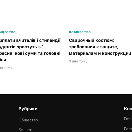
БЩЕСТВО
ОБЩЕСТВО
рплати вчителів і стипендії
Сварочный костюм:
удентів зростуть з 1
требования к защите,
ресня: нові суми та головні
материалам и конструкции
іни
3 дня тому
ня тому
Рубрики
Кон
Emai
Общество
Fac
Бизнес