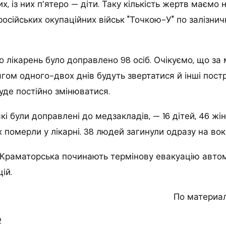
х, із них п’ятеро — діти. Таку кількість жертв маємо
російських окупаційних військ "Точкою-У" по залізни
 лікарень було доправлено 98 осіб. Очікуємо, що з
ом одного-двох днів будуть звертатися й інші пост
буде постійно змінюватися.
кі були доправлені до медзакладів, — 16 дітей, 46 жі
них померли у лікарні. 38 людей загинули одразу на вок
 Краматорська починають термінову евакуацію авто
ій.
По материа
2