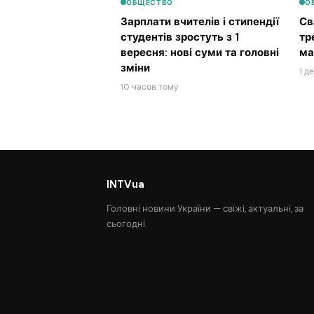
ОБЩЕСТВО
О
Зарплати вчителів і стипендії
Св
студентів зростуть з 1
тр
вересня: нові суми та головні
ма
зміни
1 д
10 часов тому
INTVua
Головні новини України — свіжі, актуальні, за
сьогодні.