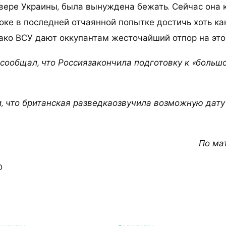
вере Украины, была вынуждена бежать. Сейчас она 
оке в последней отчаянной попытке достичь хоть ка
нако ВСУ дают оккупантам жесточайший отпор на эт
сообщал, что Россиязакончила подготовку к «большо
, что британская разведкаозвучила возможную дату
По ма
0