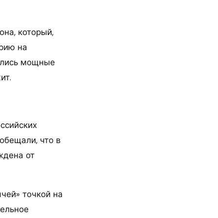
на, который,
рию на
чились мощные
ит.
оссийских
обещали, что в
ждена от
ячей» точкой на
тельное