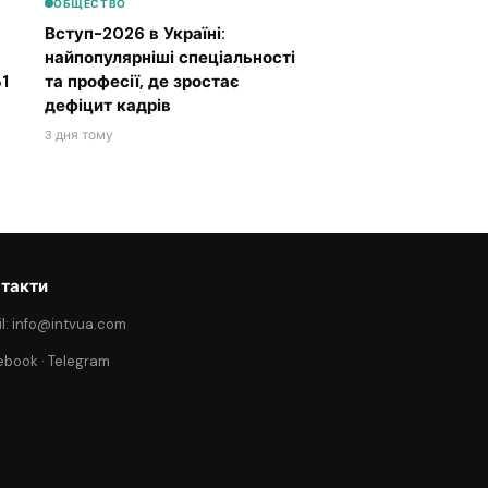
ОБЩЕСТВО
Вступ-2026 в Україні:
найпопулярніші спеціальності
1
та професії, де зростає
дефіцит кадрів
3 дня тому
такти
l: info@intvua.com
ebook
·
Telegram