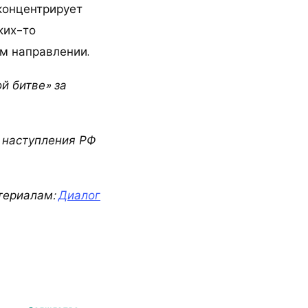
концентрирует
ких-то
ом направлении.
й битве» за
 наступления РФ
териалам:
Диалог