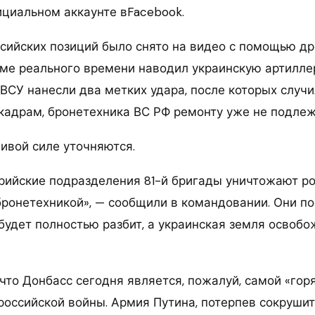
ициальном аккаунте вFacebook.
сийских позиций было снято на видео с помощью дро
име реального времени наводил украинскую артилле
 ВСУ нанесли два метких удара, после которых слу
 кадрам, бронетехника ВС РФ ремонту уже не подлеж
живой силе уточняются.
ерийские подразделения 81-й бригады уничтожают р
бронетехникой», — сообщили в командовании. Они по
будет полностью разбит, а украинская земля освобо
что Донбасс сегодня является, пожалуй, самой «гор
российской войны. Армия Путина, потерпев сокруши