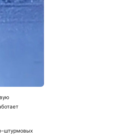
евую
аботает
но-штурмовых