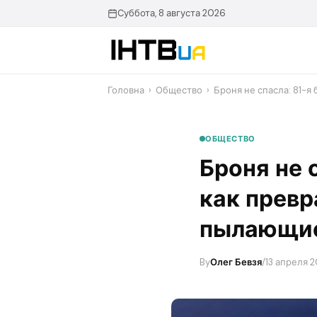
Перейти
Суббота, 8 августа 2026
до
контенту
Головна
›
Общество
›
​Броня не спасла: 81-я
ОБЩЕСТВО
​Броня не
как превр
пылающи
By
Олег Бевзя
/
13 апреля 