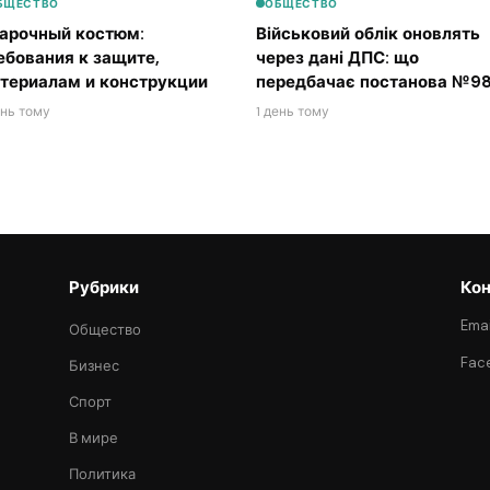
БЩЕСТВО
ОБЩЕСТВО
арочный костюм:
Військовий облік оновлять
ебования к защите,
через дані ДПС: що
териалам и конструкции
передбачає постанова №98
ень тому
1 день тому
Рубрики
Кон
Emai
Общество
Fac
Бизнес
Спорт
В мире
Политика