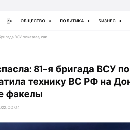
ОБЩЕСТВО
ПОЛИТИКА
БИЗНЕС
×
 бригада ВСУ показала, как…
 спасла: 81-я бригада ВСУ п
атила технику ВС РФ на До
е факелы
2022, 00:04