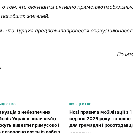
 о том, что оккупанты активно применяютмобильны
 погибших жителей.
ь, что Турция предложилапровести эвакуациюнасел
По ма
7
БЩЕСТВО
ОБЩЕСТВО
акуація з небезпечних
Нові правила мобілізації з 1
йонів України: коли сім’ю
серпня 2026 року: головне
жуть вивезти примусово і
для громадян і роботодавці
 дозволено взяти із собою