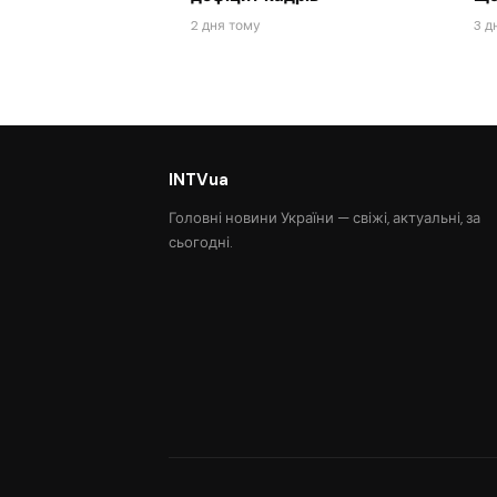
2 дня тому
3 д
INTVua
Головні новини України — свіжі, актуальні, за
сьогодні.