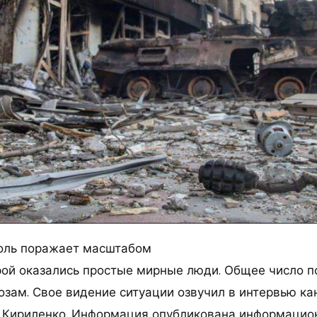
оль поражает масштабом
орой оказались простые мирные люди. Общее число п
озам. Свое видение ситуации озвучил в интервью ка
. Кириленко. Информация опубликована информаци