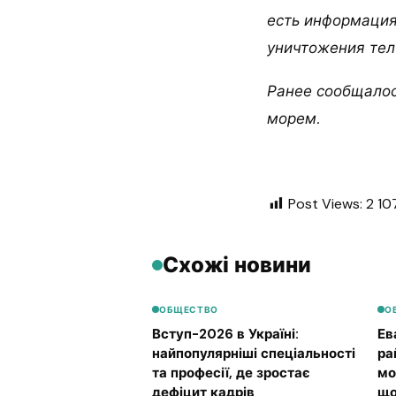
есть информация
уничтожения тел
Ранее сообщалос
морем.
Post Views:
2 10
Схожі новини
ОБЩЕСТВО
О
Вступ-2026 в Україні:
Ев
найпопулярніші спеціальності
ра
та професії, де зростає
мо
дефіцит кадрів
що