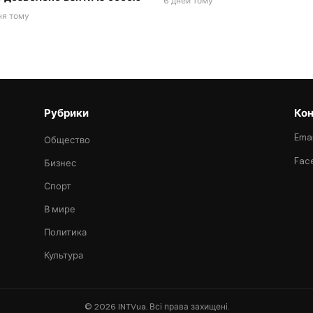
6 дней тому
ня тому
Рубрики
Кон
Emai
Общество
Fac
Бизнес
Спорт
В мире
Политика
Культура
© 2026 INTVua. Всі права захищені.