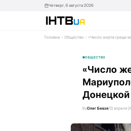
Перейти
Четверг, 6 августа 2026
до
контенту
Головна
›
Общество
›
«Число жертв среди 
ОБЩЕСТВО
«Число же
Мариуполе
Донецкой
By
Олег Бевзя
/
13 апреля 2