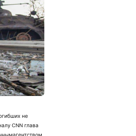
огибших не
налу CNN глава
оннымагентством