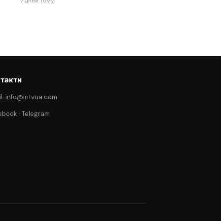
7 дней тому
такти
l: info@intvua.com
ebook
·
Telegram