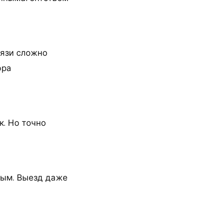
вязи сложно
фра
к. Но точно
ным. Выезд даже