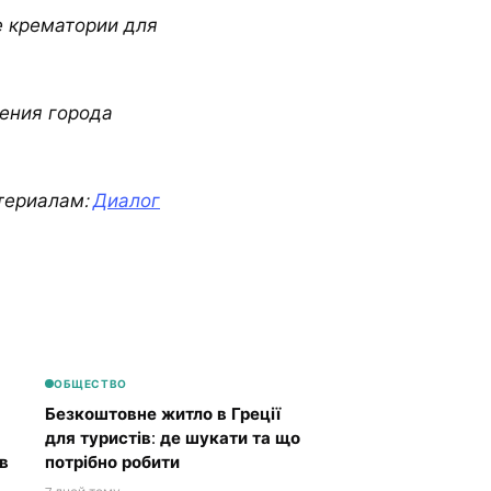
е крематории для
ения города
териалам:
Диалог
ОБЩЕСТВО
Безкоштовне житло в Греції
для туристів: де шукати та що
в
потрібно робити