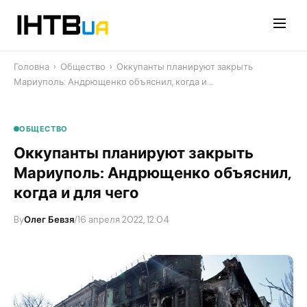
Перейти
до
контенту
Головна
›
Общество
›
​Оккупанты планируют закрыть
Мариуполь: Андрющенко объяснил, когда и…
ОБЩЕСТВО
​Оккупанты планируют закрыть
Мариуполь: Андрющенко объяснил,
когда и для чего
By
Олег Бевзя
/
16 апреля 2022, 12:04