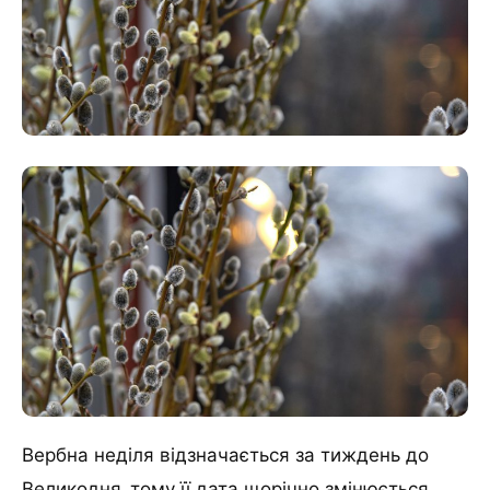
Вербна неділя відзначається за тиждень до
Великодня, тому її дата щорічно змінюється.