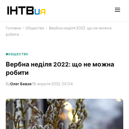
Перейти
до
контенту
Головна
›
Общество
›
Вербна неділя 2022: що не можна
робити
ОБЩЕСТВО
Вербна неділя 2022: що не можна
робити
By
Олег Бевзя
/
16 апреля 2022, 02:04