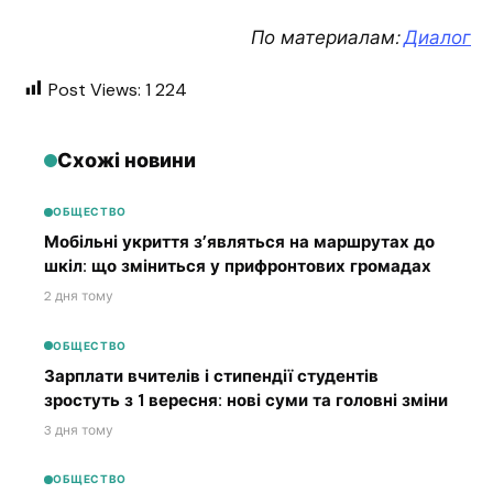
По материалам:
Диалог
Post Views:
1 224
Схожі новини
ОБЩЕСТВО
Мобільні укриття з’являться на маршрутах до
шкіл: що зміниться у прифронтових громадах
2 дня тому
ОБЩЕСТВО
Зарплати вчителів і стипендії студентів
зростуть з 1 вересня: нові суми та головні зміни
3 дня тому
ОБЩЕСТВО