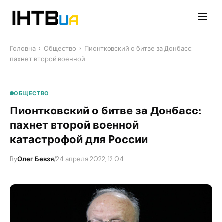
Перейти
до
контенту
Головна
›
Общество
›
Пионтковский о битве за Донбасс:
пахнет второй военной…
ОБЩЕСТВО
Пионтковский о битве за Донбасс:
пахнет второй военной
катастрофой для России
By
Олег Бевзя
/
24 апреля 2022, 12:04