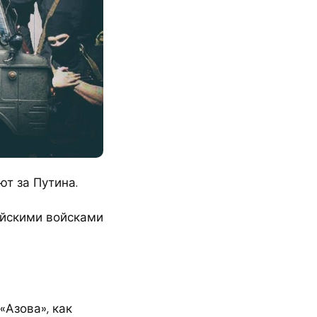
ют за Путина.
ийскими войсками
«Азова», как