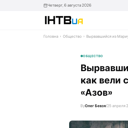
Перейти
Четверг, 6 августа 2026
до
контенту
Головна
›
Общество
›
Вырвавшийся из Мариу
ОБЩЕСТВО
Вырвавши
как вели 
«Азов»
By
Олег Бевзя
/
25 апреля 