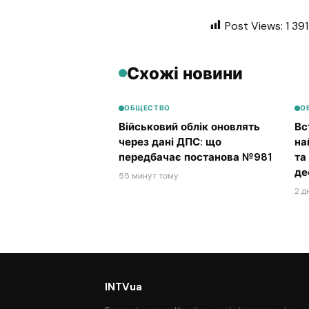
Post Views:
1 391
Схожі новини
ОБЩЕСТВО
О
Військовий облік оновлять
Вс
через дані ДПС: що
на
передбачає постанова №981
та
де
55 минут тому
2 д
INTVua