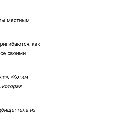
нты местным
пригибаются, как
все своими
ли». «Хотим
, которая
бище: тела из