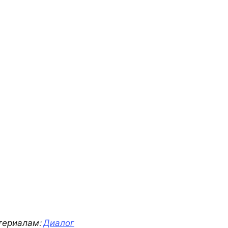
териалам:
Диалог