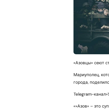
«Азовцы» сеют с
Мариуполец, кот
города, поделил
Telegram-канал»
«»Азов» – это су