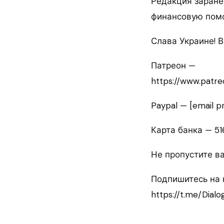
Редакция заране
финансовую пом
Слава Украине! 
Патреон —
https://www.patr
Paypal — [email p
Карта банка — 5
Не пропустите 
Подпишитесь на 
https://t.me/Dialo