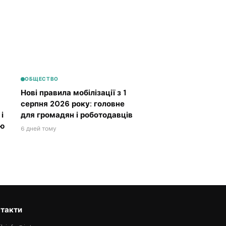
ОБЩЕСТВО
Нові правила мобілізації з 1
серпня 2026 року: головне
і
для громадян і роботодавців
ою
6 дней тому
такти