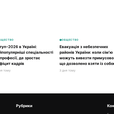
БЩЕСТВО
ОБЩЕСТВО
туп-2026 в Україні:
Евакуація з небезпечних
йпопулярніші спеціальності
районів України: коли сім’ю
 професії, де зростає
можуть вивезти примусово 
фіцит кадрів
що дозволено взяти із соб
ня тому
3 дня тому
Рубрики
Кон