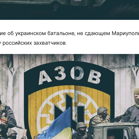
ие об украинском батальоне, не сдающем Мариуполь
 российских захватчиков.