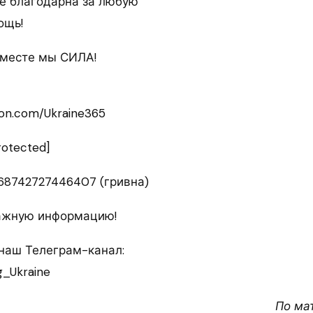
е благодарна за любую
ощь!
Вместе мы СИЛА!
eon.com/Ukraine365
rotected]
168742727446407 (гривна)
важную информацию!
наш Телеграм-канал:
g_Ukraine
По ма