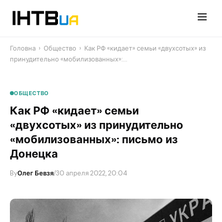
Перейти
до
контенту
Головна
›
Общество
›
​Как РФ «кидает» семьи «двухсотых» из
принудительно «мобилизованных»:…
ОБЩЕСТВО
​Как РФ «кидает» семьи
«двухсотых» из принудительно
«мобилизованных»: письмо из
Донецка
By
Олег Бевзя
/
30 апреля 2022, 20:04