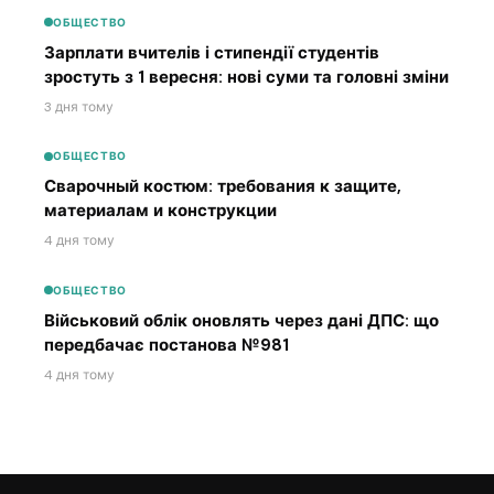
ОБЩЕСТВО
Зарплати вчителів і стипендії студентів
зростуть з 1 вересня: нові суми та головні зміни
3 дня тому
ОБЩЕСТВО
Сварочный костюм: требования к защите,
материалам и конструкции
4 дня тому
ОБЩЕСТВО
Військовий облік оновлять через дані ДПС: що
передбачає постанова №981
4 дня тому