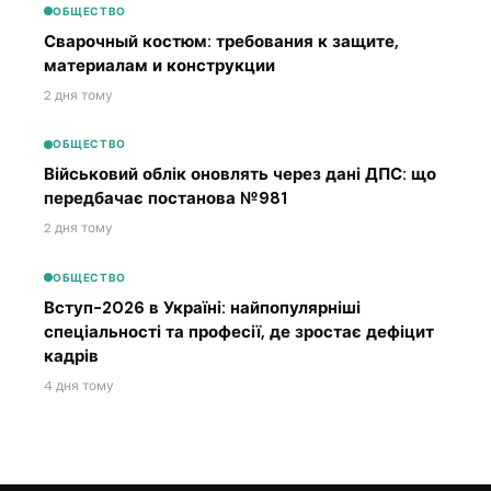
ОБЩЕСТВО
Сварочный костюм: требования к защите,
материалам и конструкции
2 дня тому
ОБЩЕСТВО
Військовий облік оновлять через дані ДПС: що
передбачає постанова №981
2 дня тому
ОБЩЕСТВО
Вступ-2026 в Україні: найпопулярніші
спеціальності та професії, де зростає дефіцит
кадрів
4 дня тому