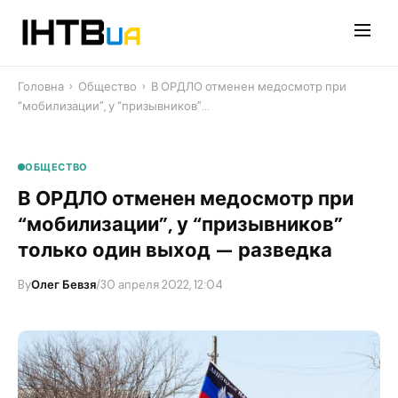
Перейти
до
контенту
Головна
›
Общество
›
​В ОРДЛО отменен медосмотр при
“мобилизации”, у “призывников”…
ОБЩЕСТВО
​В ОРДЛО отменен медосмотр при
“мобилизации”, у “призывников”
только один выход — разведка
By
Олег Бевзя
/
30 апреля 2022, 12:04