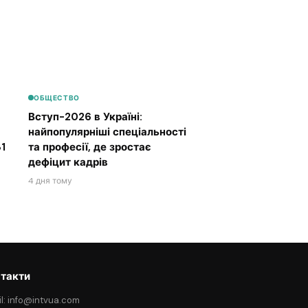
ОБЩЕСТВО
Вступ-2026 в Україні:
найпопулярніші спеціальності
1
та професії, де зростає
дефіцит кадрів
4 дня тому
такти
l: info@intvua.com