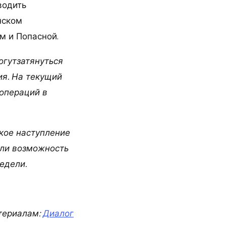
водить
нском
м и Попасной.
огутзатянуться
ия. На текущий
 операций в
ское наступление
или возможность
едели.
териалам:
Диалог