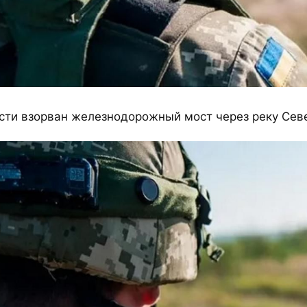
сти взорван железнодорожный мост через реку Сев