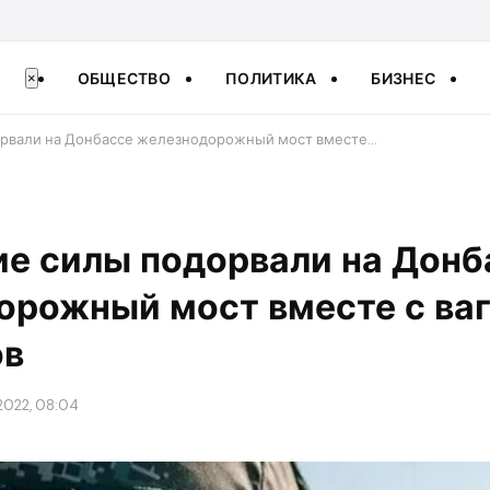
ОБЩЕСТВО
ПОЛИТИКА
БИЗНЕС
×
орвали на Донбассе железнодорожный мост вместе…
ие силы подорвали на Донб
орожный мост вместе с ва
ов
2022, 08:04