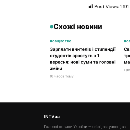
Post Views:
1 191
Схожі новини
ОБЩЕСТВО
О
Зарплати вчителів і стипендії
Св
студентів зростуть з 1
тр
вересня: нові суми та головні
ма
зміни
1 д
18 часов тому
INTVua
Головні новини України — свіжі, актуальні, за