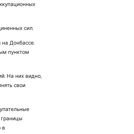
оккупационных
иненных сил.
 на Донбассе.
ым пунктом
й. На них видно,
лнять свои
тупательные
 границы
 в