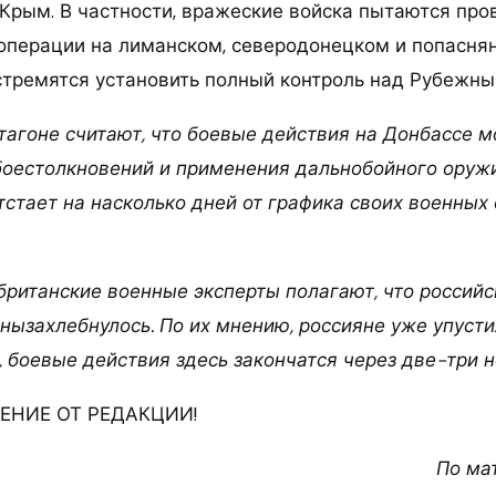
Крым. В частности, вражеские войска пытаются про
операции на лиманском, северодонецком и попасня
стремятся установить полный контроль над Рубежны
тагоне считают, что боевые действия на Донбассе м
боестолкновений и применения дальнобойного оруж
тстает на насколько дней от графика своих военных
 британские военные эксперты полагают, что россий
инызахлебнулось. По их мнению, россияне уже упуст
, боевые действия здесь закончатся через две-три н
НИЕ ОТ РЕДАКЦИИ!
По ма