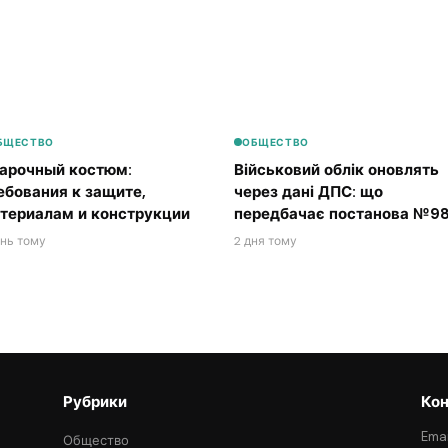
БЩЕСТВО
ОБЩЕСТВО
арочный костюм:
Військовий облік оновлять
ебования к защите,
через дані ДПС: що
териалам и конструкции
передбачає постанова №98
ень тому
2 дня тому
Рубрики
Кон
Emai
Общество