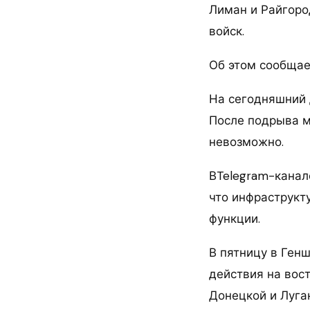
Лиман и Райгоро
войск.
Об этом сообщае
На сегодняшний 
После подрыва м
невозможно.
ВTelegram-канал
что инфраструкт
функции.
В пятницу в Ген
действия на вос
Донецкой и Луган