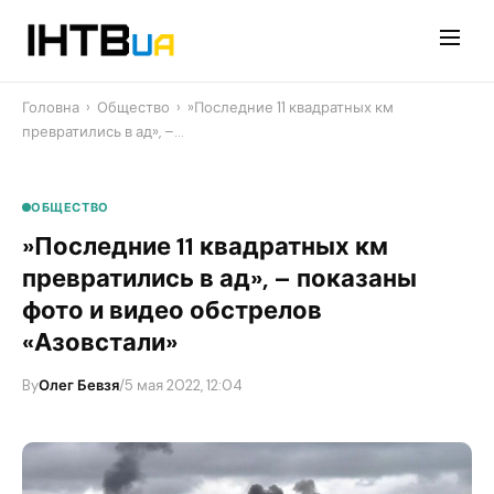
Перейти
до
контенту
Головна
›
Общество
›
​»Последние 11 квадратных км
превратились в ад», –…
ОБЩЕСТВО
​»Последние 11 квадратных км
превратились в ад», – показаны
фото и видео обстрелов
«Азовстали»
By
Олег Бевзя
/
5 мая 2022, 12:04