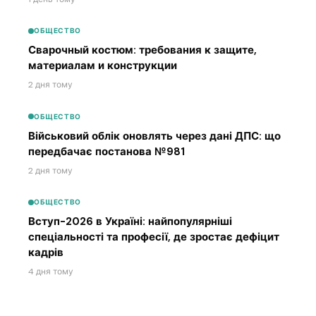
ОБЩЕСТВО
Сварочный костюм: требования к защите,
материалам и конструкции
2 дня тому
ОБЩЕСТВО
Військовий облік оновлять через дані ДПС: що
передбачає постанова №981
2 дня тому
ОБЩЕСТВО
Вступ-2026 в Україні: найпопулярніші
спеціальності та професії, де зростає дефіцит
кадрів
4 дня тому