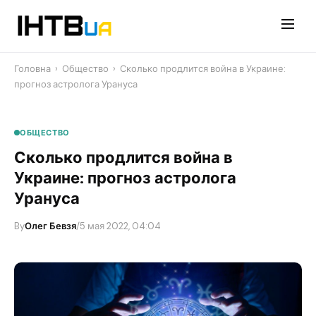
Перейти
до
контенту
Головна
›
Общество
›
Сколько продлится война в Украине:
прогноз астролога Урануса
ОБЩЕСТВО
Сколько продлится война в
Украине: прогноз астролога
Урануса
By
Олег Бевзя
/
5 мая 2022, 04:04