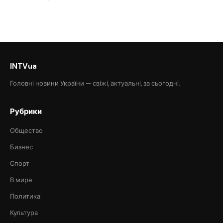
INTVua
Головні новини України — свіжі, актуальні, за сьогодні.
Рубрики
Общество
Бизнес
Спорт
В мире
Политика
Культура