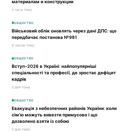
материалам и конструкции
2 часа тому
ОБЩЕСТВО
Військовий облік оновлять через дані ДПС: що
передбачає постанова №981
6 часов тому
ОБЩЕСТВО
Вступ-2026 в Україні: найпопулярніші
спеціальності та професії, де зростає дефіцит
кадрів
2 дня тому
ОБЩЕСТВО
Евакуація з небезпечних районів України: коли
сім’ю можуть вивезти примусово і що
дозволено взяти із собою
3 дня тому