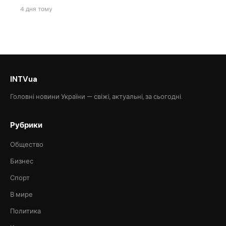
4 дня тому
INTVua
Головні новини України — свіжі, актуальні, за сьогодні.
Рубрики
Общество
Бизнес
Спорт
В мире
Политика