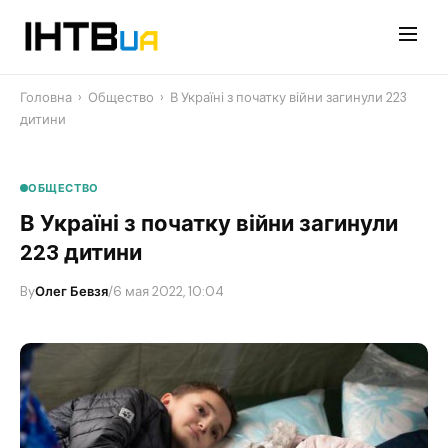
Перейти
до
контенту
Головна
›
Общество
›
В Україні з початку війни загинули 223
дитини
ОБЩЕСТВО
В Україні з початку війни загинули
223 дитини
By
Олег Бевзя
/
6 мая 2022, 10:04