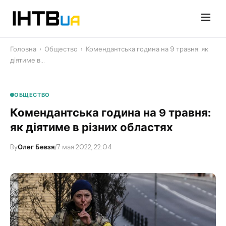
Перейти
до
контенту
Головна
›
Общество
›
Комендантська година на 9 травня: як
діятиме в…
ОБЩЕСТВО
Комендантська година на 9 травня:
як діятиме в різних областях
By
Олег Бевзя
/
7 мая 2022, 22:04