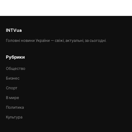
INTVua
Головні новини України — свіжі, актуальні, за сьогодні.
Рубрики
Общество
Бизнес
Спорт
В мире
Политика
Культура