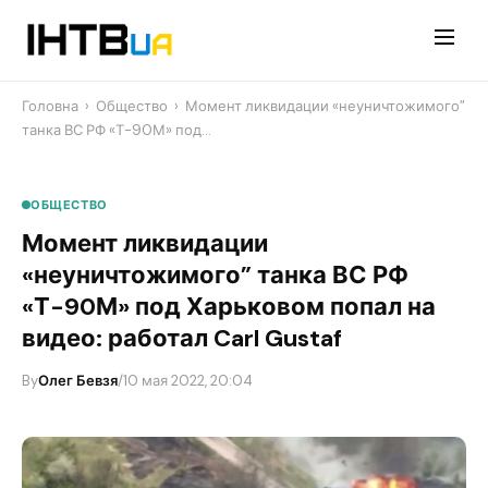
Перейти
до
контенту
Головна
›
Общество
›
​Момент ликвидации «неуничтожимого”
танка ВС РФ «Т-90М» под…
ОБЩЕСТВО
​Момент ликвидации
«неуничтожимого” танка ВС РФ
«Т-90М» под Харьковом попал на
видео: работал Carl Gustaf
By
Олег Бевзя
/
10 мая 2022, 20:04