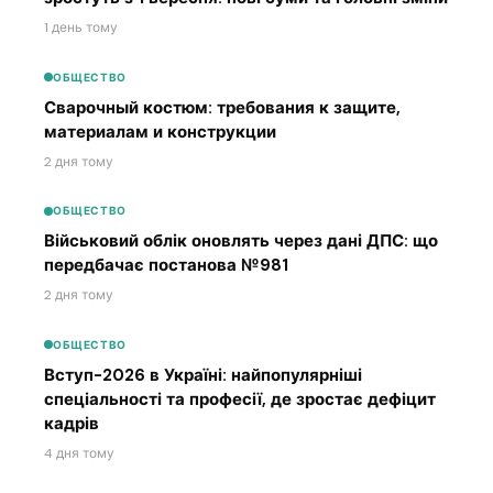
1 день тому
ОБЩЕСТВО
Сварочный костюм: требования к защите,
материалам и конструкции
2 дня тому
ОБЩЕСТВО
Військовий облік оновлять через дані ДПС: що
передбачає постанова №981
2 дня тому
ОБЩЕСТВО
Вступ-2026 в Україні: найпопулярніші
спеціальності та професії, де зростає дефіцит
кадрів
4 дня тому