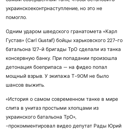
украинскоеконтрнаступление, но это не
помогло.
Одним ударом шведского гранатомета «Карл
Густав» (Carl Gustaf) бойцы харьковского 227-го
батальона 127-й бригады ТрО сделали из танка
консервную банку. При попадании произошла
детонация боеприпаса — на фидео попал
мощный взрыв. У экипажа Т-90М не было
шансов выжить.
«История о самом современном танке в мире
слита в унитаз простыми хлопцами из
украинского батальона ТрО»,
-прокомментировал видео депутат Рады Юрий