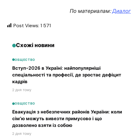
По материалам:
Диалог
Post Views:
1 571
Схожі новини
ОБЩЕСТВО
Вступ-2026 в Україні: найпопулярніші
спеціальності та професії, де зростає дефіцит
кадрів
2 дня тому
ОБЩЕСТВО
Евакуація з небезпечних районів України: коли
сім’ю можуть вивезти примусово і що
дозволено взяти із собою
2 дня тому