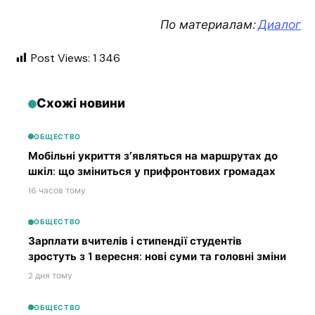
По материалам:
Диалог
Post Views:
1 346
Схожі новини
ОБЩЕСТВО
Мобільні укриття з’являться на маршрутах до
шкіл: що зміниться у прифронтових громадах
16 часов тому
ОБЩЕСТВО
Зарплати вчителів і стипендії студентів
зростуть з 1 вересня: нові суми та головні зміни
2 дня тому
ОБЩЕСТВО