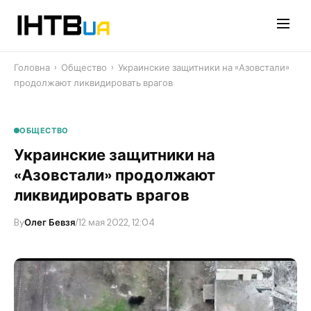
Перейти
до
контенту
Головна
›
Общество
›
​Украинские защитники на «Азовстали»
продолжают ликвидировать врагов
ОБЩЕСТВО
​Украинские защитники на
«Азовстали» продолжают
ликвидировать врагов
By
Олег Бевзя
/
12 мая 2022, 12:04