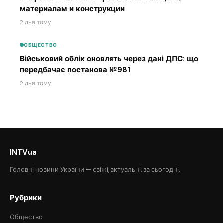
материалам и конструкции
2 дня тому
ОБЩЕСТВО
Військовий облік оновлять через дані ДПС: що
передбачає постанова №981
2 дня тому
INTVua
Головні новини України — свіжі, актуальні, за сьогодні.
Рубрики
Общество