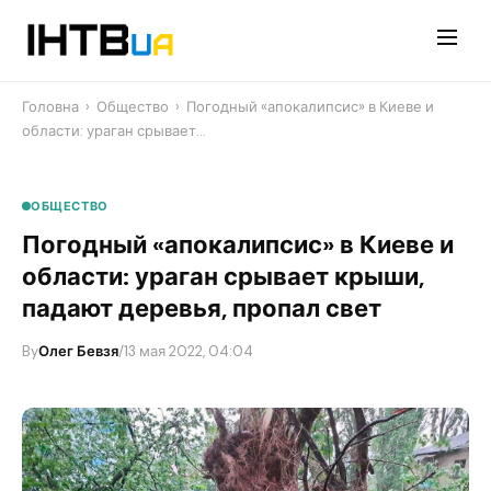
Перейти
до
контенту
Головна
›
Общество
›
Погодный «апокалипсис» в Киеве и
области: ураган срывает…
ОБЩЕСТВО
Погодный «апокалипсис» в Киеве и
области: ураган срывает крыши,
падают деревья, пропал свет
By
Олег Бевзя
/
13 мая 2022, 04:04