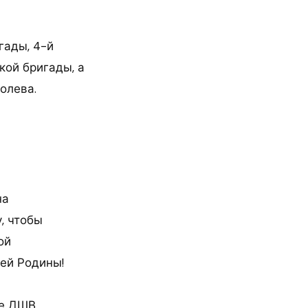
гады, 4-й
кой бригады, а
олева.
на
, чтобы
ой
ей Родины!
ие ДШВ