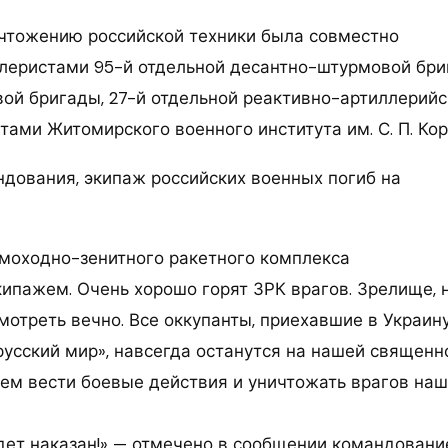
чтожению российской техники была совместно
леристами 95-й отдельной десантно-штурмовой бри
вой бригады, 27-й отдельной реактивно-артиллерийс
ами Житомирского военного института им. С. П. Кор
дования, экипаж российских военных погиб на
моходно-зенитного ракетного комплекса
кипажем. Очень хорошо горят ЗРК врагов. Зрелище, 
отреть вечно. Все оккупанты, приехавшие в Украину
русский мир», навсегда останутся на нашей священн
ем вести боевые действия и уничтожать врагов наш
удет наказан!» — отмечено в сообщении командован