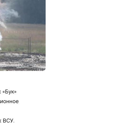
 «Бук»
ционное
 ВСУ.