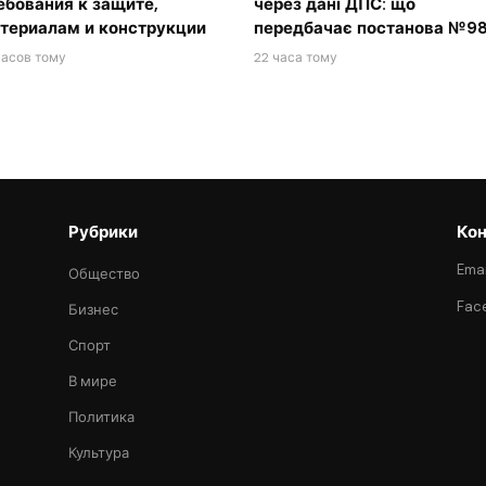
ебования к защите,
через дані ДПС: що
териалам и конструкции
передбачає постанова №98
часов тому
22 часа тому
Рубрики
Кон
Emai
Общество
Fac
Бизнес
Спорт
В мире
Политика
Культура