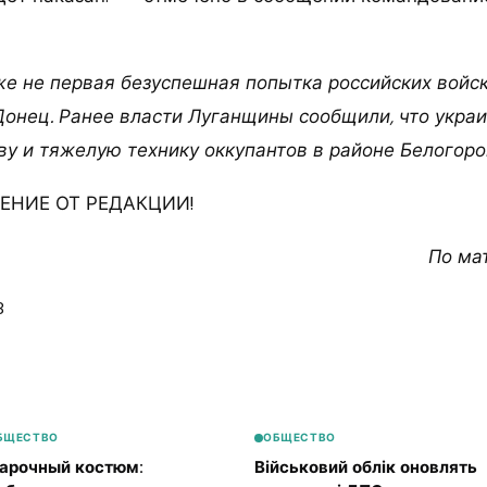
же не первая безуспешная попытка российских войс
Донец. Ранее власти Луганщины сообщили, что укра
у и тяжелую технику оккупантов в районе Белогоро
НИЕ ОТ РЕДАКЦИИ!
По ма
8
БЩЕСТВО
ОБЩЕСТВО
арочный костюм:
Військовий облік оновлять