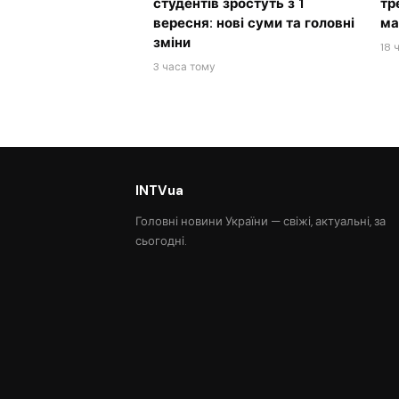
студентів зростуть з 1
тр
вересня: нові суми та головні
ма
зміни
18 
3 часа тому
INTVua
Головні новини України — свіжі, актуальні, за
сьогодні.