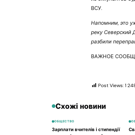
ВСУ.
Напомним, это у
реку Северский 
разбили
переправ
ВАЖНОЕ СООБЩЕ
Post Views:
1 24
Схожі новини
ОБЩЕСТВО
О
Зарплати вчителів і стипендії
Св