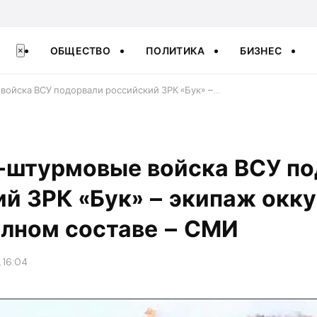
ОБЩЕСТВО
ПОЛИТИКА
БИЗНЕС
×
войска ВСУ подорвали российский ЗРК «Бук» –…
о-штурмовые войска ВСУ п
й ЗРК «Бук» – экипаж окк
олном составе – СМИ
, 16:04