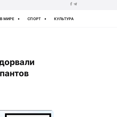
В МИРЕ
СПОРТ
КУЛЬТУРА
одорвали
упантов