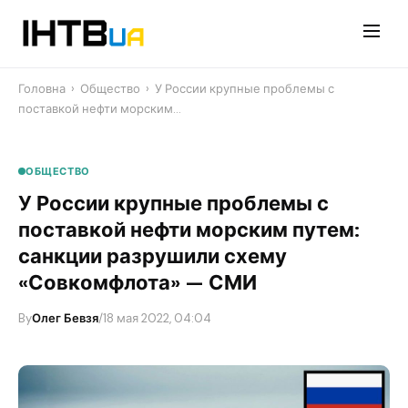
Перейти
до
контенту
Головна
›
Общество
›
У России крупные проблемы с
поставкой нефти морским…
ОБЩЕСТВО
У России крупные проблемы с
поставкой нефти морским путем:
санкции разрушили схему
«Совкомфлота» — СМИ
By
Олег Бевзя
/
18 мая 2022, 04:04