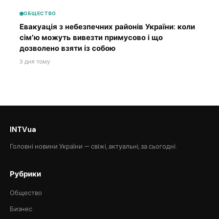
ОБЩЕСТВО
Евакуація з небезпечних районів України: коли
сім’ю можуть вивезти примусово і що
дозволено взяти із собою
3 дня тому
INTVua
Головні новини України — свіжі, актуальні, за сьогодні.
Рубрики
Общество
Бизнес