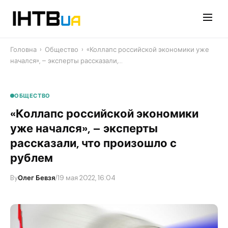
Перейти
до
контенту
Головна
›
Общество
›
«Коллапс российской экономики уже
начался», – эксперты рассказали,…
ОБЩЕСТВО
«Коллапс российской экономики
уже начался», – эксперты
рассказали, что произошло с
рублем
By
Олег Бевзя
/
19 мая 2022, 16:04