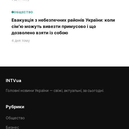
ОБЩЕСТВО
Евакуація з небезпечних районів України: коли
сім’ю можуть вивезти примусово і що
дозволено взяти із собою
4 дня тому
INTVua
Головні новини України — свіжі, актуальні, за сьогодні.
Рубрики
Общество
Бизнес