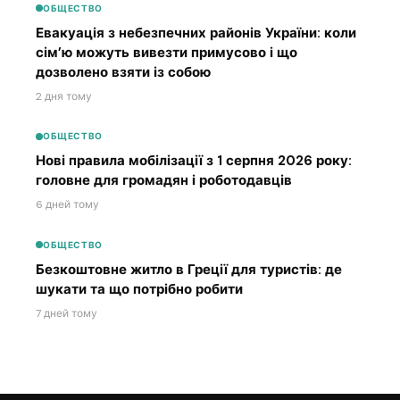
ОБЩЕСТВО
Евакуація з небезпечних районів України: коли
сім’ю можуть вивезти примусово і що
дозволено взяти із собою
2 дня тому
ОБЩЕСТВО
Нові правила мобілізації з 1 серпня 2026 року:
головне для громадян і роботодавців
6 дней тому
ОБЩЕСТВО
Безкоштовне житло в Греції для туристів: де
шукати та що потрібно робити
7 дней тому