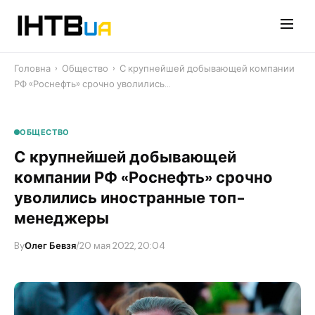
Перейти
до
контенту
Головна
›
Общество
›
С крупнейшей добывающей компании
РФ «Роснефть» срочно уволились…
ОБЩЕСТВО
С крупнейшей добывающей
компании РФ «Роснефть» срочно
уволились иностранные топ-
менеджеры
By
Олег Бевзя
/
20 мая 2022, 20:04