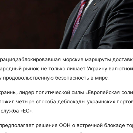
рация,заблокировавшая морские маршруты доставк
ародный рынок, не только лишает Украину валютной 
зу продовольственную безопасность в мире.
краины, лидер политической силы «Европейская сол
ожил четыре способа деблокады украинских портов
-служба «ЕС».
предполагает решение ООН о встречной блокаде то