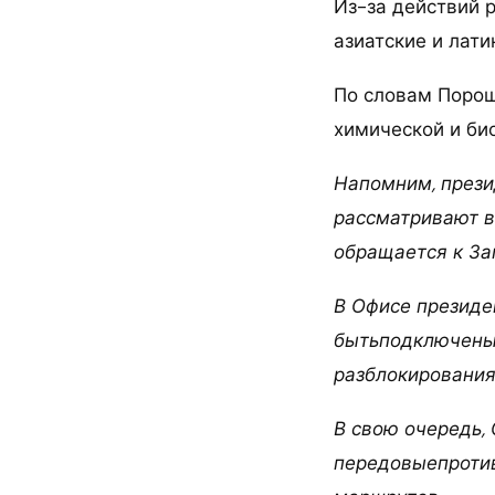
Из-за действий р
азиатские и лат
По словам Порош
химической и би
Напомним, прези
рассматривают в
обращается к За
В Офисе президе
бытьподключенык
разблокирования
В свою очередь,
передовыепротив