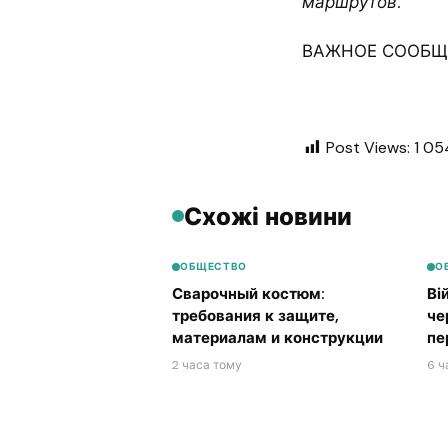
маршрутов.
ВАЖНОЕ СООБЩЕ
Post Views:
1 05
Схожі новини
ОБЩЕСТВО
О
Сварочный костюм:
Ві
требования к защите,
че
материалам и конструкции
пе
2 часа тому
6 ч