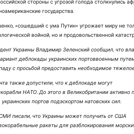
оссийской стороны с угрозой голода столкнулись аф
иноамериканские государства.
енко, «сошедший с ума Путин» угрожает миру не тол
ологической войной, но и продовольственной катаст
дент Украины Владимир Зеленский сообщил, что вл
ариант деблокады украинских портоввоенным путем.
паду с просьбой предоставить необходимое тяжело
нта также допустили, что к деблокаде могут
орабли НАТО. До этого в Великобритании активно 
 украинских портов подэскортом натовских сил.
 СМИ писали, что Украины может получить от США
окорабельные ракеты для разблокирования морски