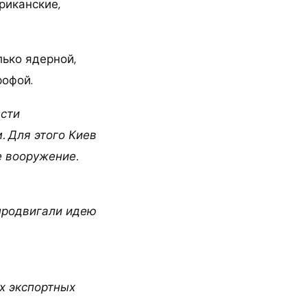
риканские,
ько ядерной,
рофой.
асти
 Для этого Киев
е вооружение.
продвигали идею
х экспортных