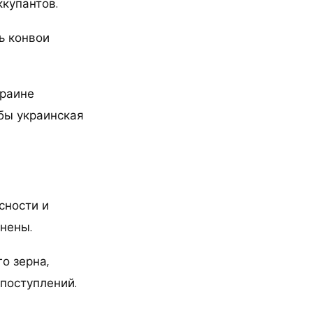
ккупантов.
ь конвои
краине
бы украинская
сности и
нены.
о зерна,
поступлений.