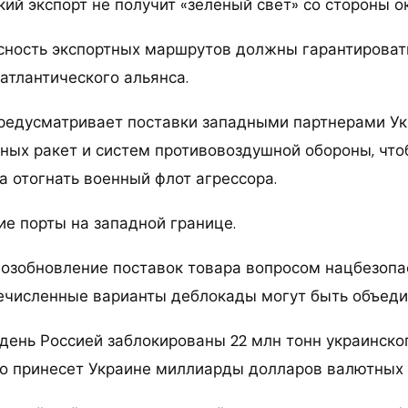
кий экспорт не получит «зеленый свет» со стороны о
сность экспортных маршрутов должны гарантироват
атлантического альянса.
редусматривает поставки западными партнерами У
ных ракет и систем противовоздушной обороны, что
а отогнать военный флот агрессора.
ие порты на западной границе.
возобновление поставок товара вопросом нацбезопа
речисленные варианты деблокады могут быть объеди
день Россией заблокированы 22 млн тонн украинског
о принесет Украине миллиарды долларов валютных 