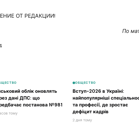
НИЕ ОТ РЕДАКЦИИ!
По ма
4
БЩЕСТВО
ОБЩЕСТВО
йськовий облік оновлять
Вступ-2026 в Україні:
рез дані ДПС: що
найпопулярніші спеціальнос
редбачає постанова №981
та професії, де зростає
дефіцит кадрів
асов тому
2 дня тому