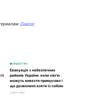
териалам:
Диалог
ОБЩЕСТВО
Евакуація з небезпечних
ті
районів України: коли сім’ю
можуть вивезти примусово і
що дозволено взяти із собою
3 дня тому