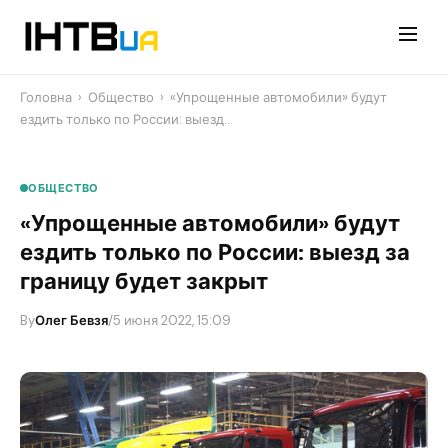
Перейти
до
контенту
Головна
›
Общество
›
«Упрощенные автомобили» будут
ездить только по России: выезд…
ОБЩЕСТВО
«Упрощенные автомобили» будут
ездить только по России: выезд за
границу будет закрыт
By
Олег Бевзя
/
5 июня 2022, 15:09