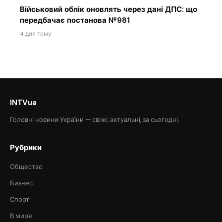
Військовий облік оновлять через дані ДПС: що
передбачає постанова №981
4 дня тому
INTVua
Головні новини України — свіжі, актуальні, за сьогодні.
Рубрики
Общество
Бизнес
Спорт
В мире