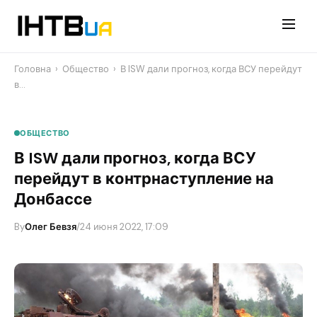
Перейти
до
контенту
Головна
›
Общество
›
​В ISW дали прогноз, когда ВСУ перейдут
в…
ОБЩЕСТВО
​В ISW дали прогноз, когда ВСУ
перейдут в контрнаступление на
Донбассе
By
Олег Бевзя
/
24 июня 2022, 17:09