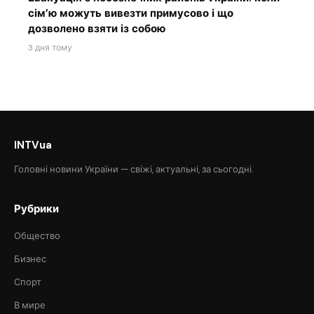
сім’ю можуть вивезти примусово і що
дозволено взяти із собою
3 дня тому
INTVua
Головні новини України — свіжі, актуальні, за сьогодні.
Рубрики
Общество
Бизнес
Спорт
В мире