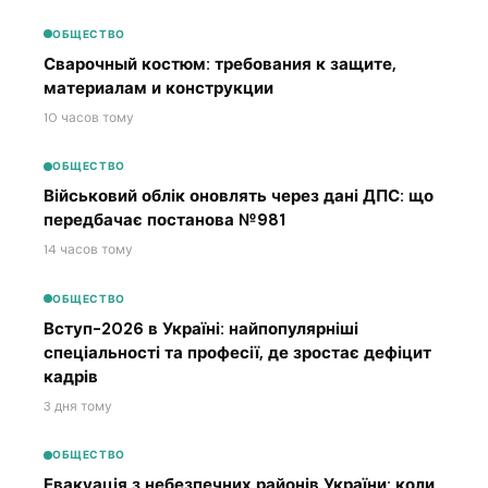
ОБЩЕСТВО
Сварочный костюм: требования к защите,
материалам и конструкции
10 часов тому
ОБЩЕСТВО
Військовий облік оновлять через дані ДПС: що
передбачає постанова №981
14 часов тому
ОБЩЕСТВО
Вступ-2026 в Україні: найпопулярніші
спеціальності та професії, де зростає дефіцит
кадрів
3 дня тому
ОБЩЕСТВО
Евакуація з небезпечних районів України: коли