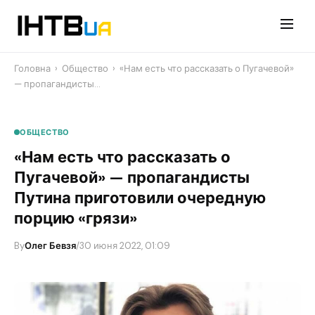
Перейти
до
контенту
Головна
›
Общество
›
«Нам есть что рассказать о Пугачевой»
— пропагандисты…
ОБЩЕСТВО
«Нам есть что рассказать о
Пугачевой» — пропагандисты
Путина приготовили очередную
порцию «грязи»
By
Олег Бевзя
/
30 июня 2022, 01:09