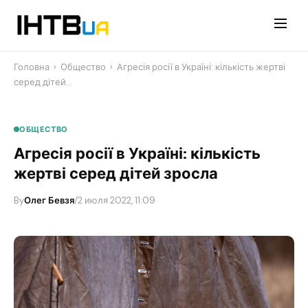
Перейти
до
контенту
Головна
›
Общество
›
Агресія росії в Україні: кількість жертві
серед дітей…
ОБЩЕСТВО
Агресія росії в Україні: кількість
жертві серед дітей зросла
By
Олег Бевзя
/
2 июля 2022, 11:09