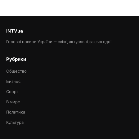
INTVua
Головні новини України — свіжі, актуальні, за сьогодні.
Рубрики
Общество
Бизнес
Спорт
В мире
Политика
Культура