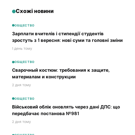
Схожі новини
ОБЩЕСТВО
Зарплати вчителів і стипендії студентів
зростуть з 1 вересня: нові суми та головні зміни
1 день тому
ОБЩЕСТВО
Сварочный костюм: требования к защите,
материалам и конструкции
2 дня тому
ОБЩЕСТВО
Військовий облік оновлять через дані ДПС: що
передбачає постанова №981
2 дня тому