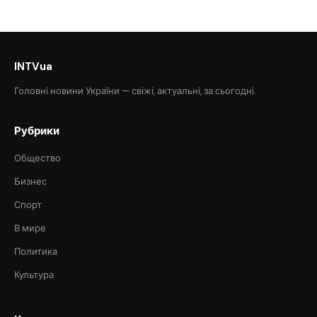
INTVua
Головні новини України — свіжі, актуальні, за сьогодні.
Рубрики
Общество
Бизнес
Спорт
В мире
Политика
Культура