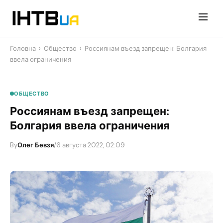
Перейти
до
контенту
Головна
›
Общество
›
Россиянам въезд запрещен: Болгария
ввела ограничения
ОБЩЕСТВО
Россиянам въезд запрещен:
Болгария ввела ограничения
By
Олег Бевзя
/
6 августа 2022, 02:09