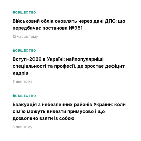
ОБЩЕСТВО
Військовий облік оновлять через дані ДПС: що
передбачає постанова №981
12 часов тому
ОБЩЕСТВО
Вступ-2026 в Україні: найпопулярніші
спеціальності та професії, де зростає дефіцит
кадрів
3 дня тому
ОБЩЕСТВО
Евакуація з небезпечних районів України: коли
сім’ю можуть вивезти примусово і що
дозволено взяти із собою
3 дня тому