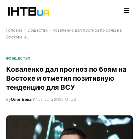
Перейти
до
контенту
Головна
›
Общество
›
Коваленко дал прогноз по боям на
Востоке и…
ОБЩЕСТВО
Коваленко дал прогноз по боям на
Востоке и отметил позитивную
тенденцию для ВСУ
By
Олег Бевзя
/
7 августа 2022, 01:09