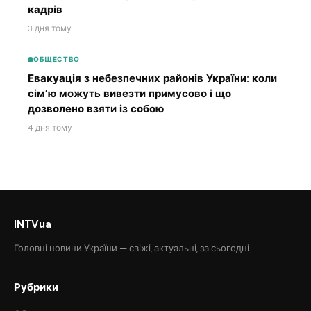
кадрів
3 дня тому
ОБЩЕСТВО
Евакуація з небезпечних районів України: коли
сім’ю можуть вивезти примусово і що
дозволено взяти із собою
4 дня тому
INTVua
Головні новини України — свіжі, актуальні, за сьогодні.
Рубрики