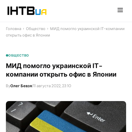
Перейти
до
контенту
Головна
›
Общество
›
МИД помогло украинской ІТ-компании
открыть офис в Японии
ОБЩЕСТВО
МИД помогло украинской ІТ-
компании открыть офис в Японии
By
Олег Бевзя
/
11 августа 2022, 23:10