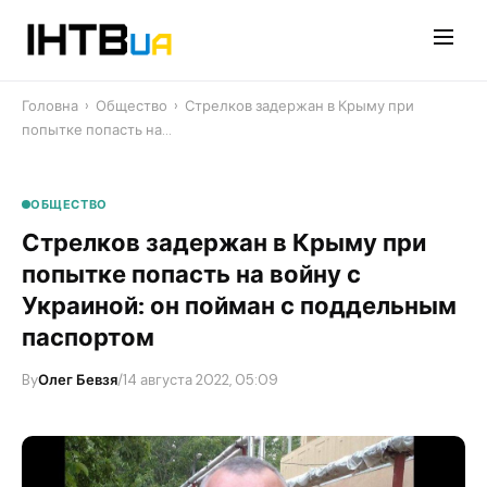
Перейти
до
контенту
Головна
›
Общество
›
Стрелков задержан в Крыму при
попытке попасть на…
ОБЩЕСТВО
Стрелков задержан в Крыму при
попытке попасть на войну с
Украиной: он пойман с поддельным
паспортом
By
Олег Бевзя
/
14 августа 2022, 05:09