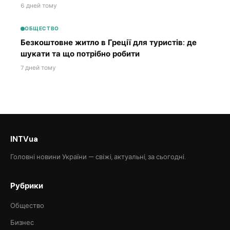
6 дней тому
ОБЩЕСТВО
Безкоштовне житло в Греції для туристів: де
шукати та що потрібно робити
7 дней тому
INTVua
Головні новини України — свіжі, актуальні, за сьогодні.
Рубрики
Общество
Бизнес