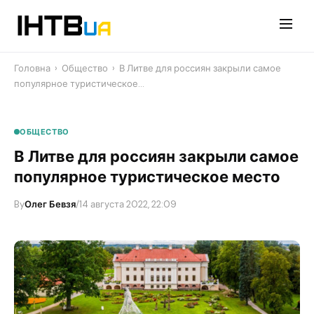
Перейти
до
контенту
Головна
›
Общество
›
В Литве для россиян закрыли самое
популярное туристическое…
ОБЩЕСТВО
В Литве для россиян закрыли самое
популярное туристическое место
By
Олег Бевзя
/
14 августа 2022, 22:09